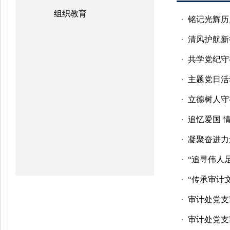
组织教育
铭记光辉历
・
清风护航新
・
共学党纪守
・
主题党日活
・
立德树人守
・
追忆爱国 
・
凝聚奋进力
・
“追寻伟人
・
“传承审计
・
审计处党支
・
审计处党支
・