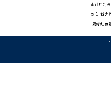
审计处赴医
・
落实“我为
・
“赓续红色基
・
C