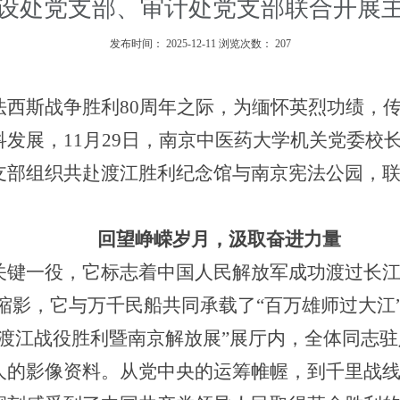
设处党支部、审计处党支部联合开展
发布时间：
2025-12-11
浏览次数：
207
法西斯战争胜利
80
周年之际，为缅怀英烈功绩，
科发展
，
11
月
29
日，南京中医药大学机关党委校
支部组织共赴渡江胜利纪念馆与南京宪法公园，联
回望峥嵘岁月，汲取奋进力量
关键一役，它标志着中国人民解放军成功渡过长江
动缩影，它与万千民船共同承载了“百万雄师过大江
—渡江战役胜利暨南京解放展”展厅内，全体同志
人的影像资料。从
党中央
的运筹帷幄，到千里战